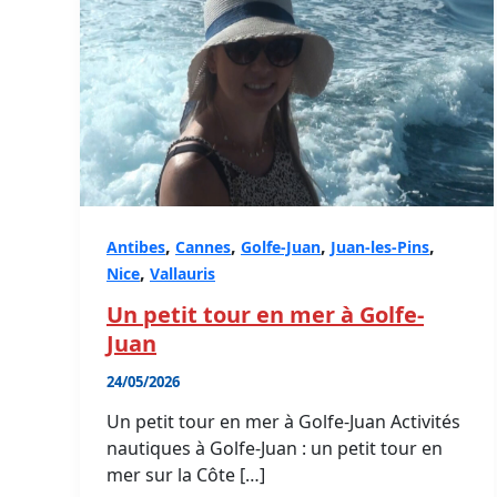
,
,
,
,
Antibes
Cannes
Golfe-Juan
Juan-les-Pins
,
Nice
Vallauris
Un petit tour en mer à Golfe-
Juan
24/05/2026
Un petit tour en mer à Golfe-Juan Activités
nautiques à Golfe-Juan : un petit tour en
mer sur la Côte […]