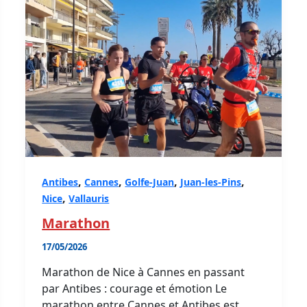
,
,
,
,
Antibes
Cannes
Golfe-Juan
Juan-les-Pins
,
Nice
Vallauris
Marathon
17/05/2026
Marathon de Nice à Cannes en passant
par Antibes : courage et émotion Le
marathon entre Cannes et Antibes est