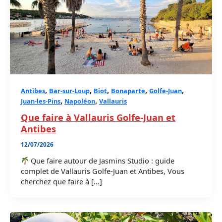
,
,
,
,
,
Antibes
Bar-sur-Loup
Biot
Bonaparte
Golfe-Juan
,
,
Juan-les-Pins
Napoléon
Vallauris
Que faire à Vallauris Golfe-Juan et
Antibes
12/07/2026
Que faire autour de Jasmins Studio : guide
complet de Vallauris Golfe-Juan et Antibes, Vous
cherchez que faire à […]