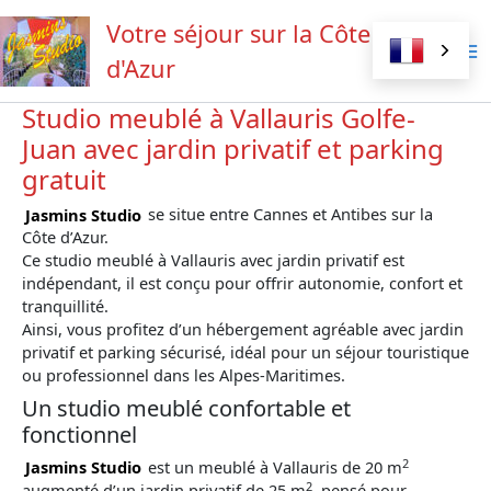
Aller
Votre séjour sur la Côte
au
contenu
d'Azur
Studio meublé à Vallauris Golfe-
Juan avec jardin privatif et parking
gratuit
Jasmins Studio
se situe entre Cannes et Antibes sur la
Côte d’Azur.
Ce studio meublé à Vallauris avec jardin privatif est
indépendant, il est conçu pour offrir autonomie, confort et
tranquillité.
Ainsi, vous profitez d’un hébergement agréable avec jardin
privatif et parking sécurisé, idéal pour un séjour touristique
ou professionnel dans les Alpes-Maritimes.
Un studio meublé confortable et
fonctionnel
2
Jasmins Studio
est un meublé à Vallauris de 20 m
2
augmenté d’un jardin privatif de 25 m
, pensé pour