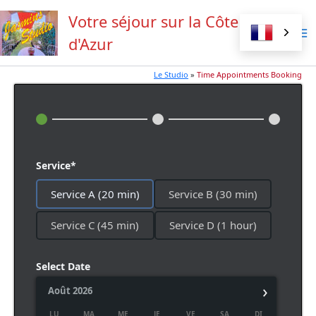
Aller
Votre séjour sur la Côte
au
contenu
d'Azur
Le Studio
»
Time Appointments Booking
Service*
Service A (20 min)
Service B (30 min)
Service C (45 min)
Service D (1 hour)
Select Date
›
Août
2026
LU
MA
ME
JE
VE
SA
DI